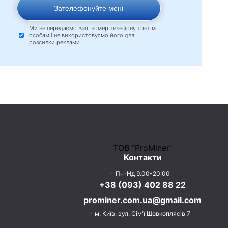
Зателефонуйте мені
Ми не передаємо Ваш номер телефону третім
особам і не використовуємо його для
розсилки реклами
ТОВ "ProMiner"
Контакти
Пн-Нд 9.00-20:00
+38 (093) 402 88 22
prominer.com.ua@gmail.com
м. Київ,
вул. Сім'ї Шовкоплясів 7