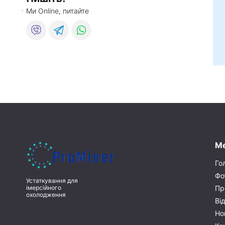
Ми Online, питайте
М
Го
Фо
Устаткування для
Пр
імерсійного
охолодження
Ві
Но