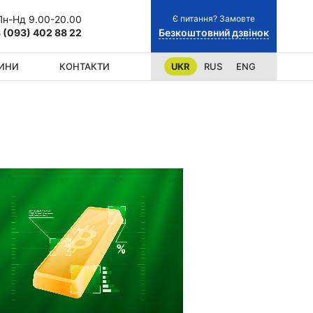
Є питання? Замовте
Пн-Нд 9.00-20.00
Безкоштовний дзвінок
 (093) 402 88 22
ИНИ
КОНТАКТИ
UKR
RUS
ENG