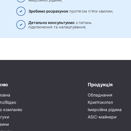
Зробимо розрахунок
протягом п'яти хвилин;
Детально консультуємо
з питань
підключення та налаштування;
еню
Продукція
ловна
Обладнання
то/Відео
Криптокотел
о компанію
Імерсійна рідина
дгуки
ASIC-майнери
вини