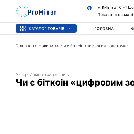
м. Київ,
вул. Сім'ї Ш
Показати на мапі
КАТАЛОГ ТОВАРІВ
ГОЛОВНА
Ф
Головна
Новини
Чи є біткоін «цифровим золотом»?
Автор:
Адміністрація сайту
Чи є біткоін «цифровим з