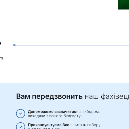
?
та
Вам передзвонить
наш фахівец
Допоможемо визначитися
з вибором,
виходячи з вашого бюджету;
Проконсультуємо Вас
з питань вибору
імерсійної рідини;