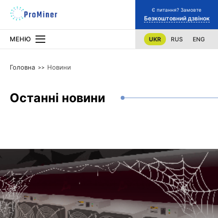
Є питання? Замовте
Безкоштовний дзвінок
МЕНЮ
UKR
RUS
ENG
Головна
Новини
Останні новини