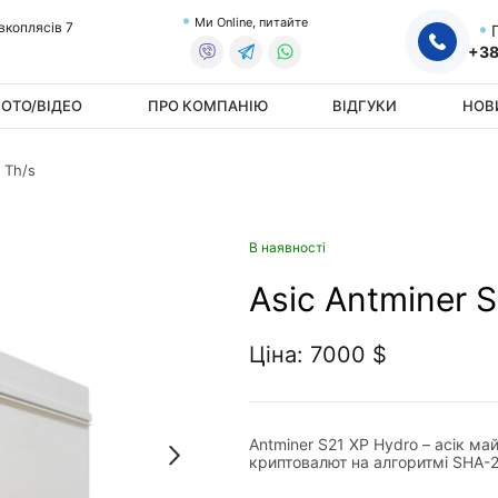
Ми Online, питайте
овкоплясів 7
+38
ОТО/ВІДЕО
ПРО КОМПАНІЮ
ВІДГУКИ
НОВ
 Th/s
В наявності
Asic Antminer 
Ціна: 7000 $
Antminer S21 XP Hydro – асік ма
криптовалют на алгоритмі SHA-