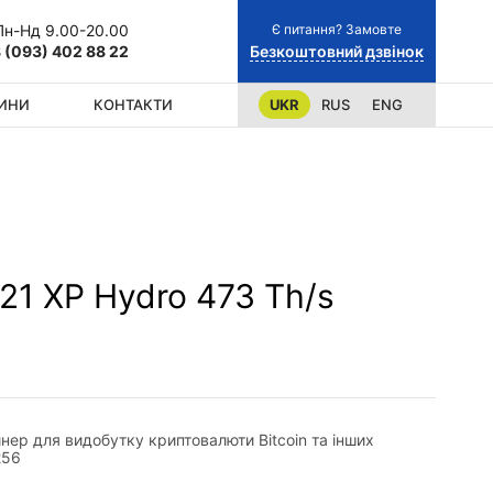
Є питання? Замовте
Пн-Нд 9.00-20.00
Безкоштовний дзвінок
 (093) 402 88 22
ИНИ
КОНТАКТИ
UKR
RUS
ENG
S21 XP Hydro 473 Th/s
йнер для видобутку криптовалюти Bitcoin та інших
256