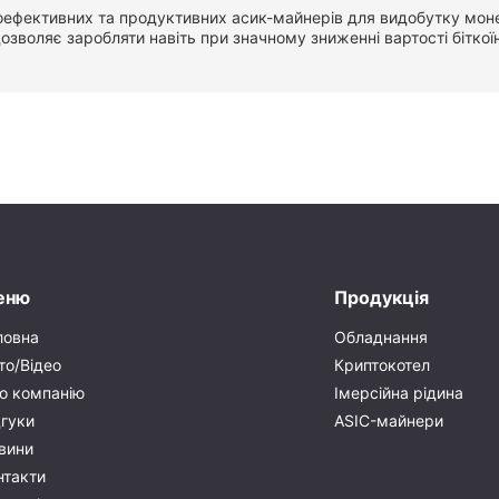
гоефективних та продуктивних асик-майнерів для видобутку монет
озволяє заробляти навіть при значному зниженні вартості біткої
еню
Продукція
ловна
Обладнання
то/Відео
Криптокотел
о компанію
Імерсійна рідина
дгуки
ASIC-майнери
вини
нтакти