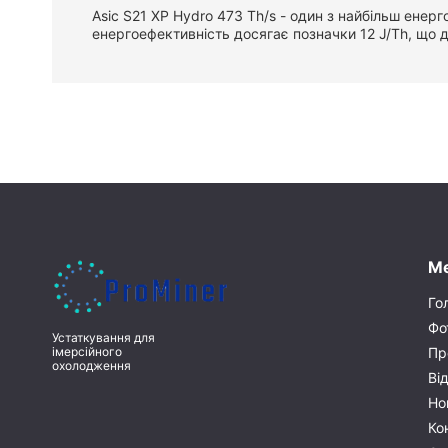
Asic S21 XP Hydro 473 Th/s - один з найбільш енер
енергоефективність досягає позначки 12 J/Th, що д
М
Го
Фо
Устаткування для
Пр
імерсійного
охолодження
Ві
Но
Ко