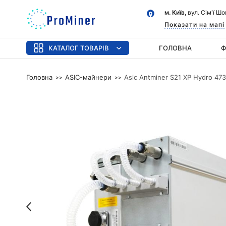
м. Київ,
вул. Сім'ї Ш
Показати на мапі
КАТАЛОГ ТОВАРІВ
ГОЛОВНА
Ф
Головна
ASIC-майнери
Asic Antminer S21 XP Hydro 473